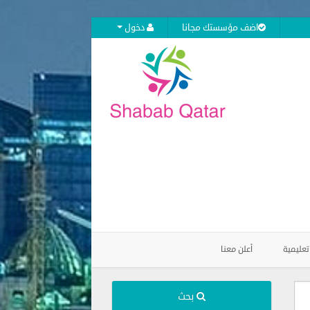
اضف مؤسستك مجانا
دخول
تعليمية
أعلن معنا
بحث